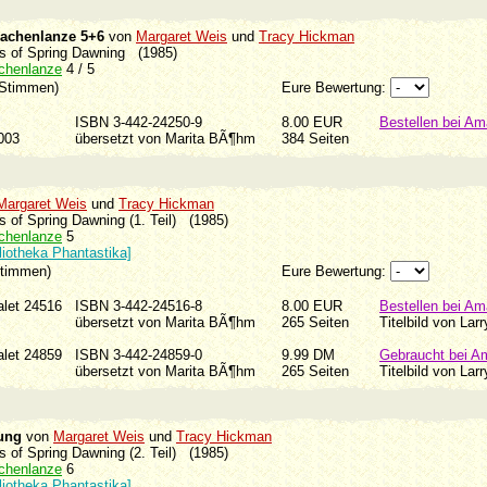
rachenlanze 5+6
von
Margaret Weis
und
Tracy Hickman
ons of Spring Dawning (1985)
achenlanze
4 / 5
 Stimmen)
Eure Bewertung:
ISBN 3-442-24250-9
8.00 EUR
Bestellen bei A
2003
übersetzt von Marita BÃ¶hm
384 Seiten
Margaret Weis
und
Tracy Hickman
ns of Spring Dawning (1. Teil) (1985)
achenlanze
5
liotheka Phantastika]
Stimmen)
Eure Bewertung:
valet 24516
ISBN 3-442-24516-8
8.00 EUR
Bestellen bei A
89
übersetzt von Marita BÃ¶hm
265 Seiten
Titelbild von Lar
valet 24859
ISBN 3-442-24859-0
9.99 DM
Gebraucht bei A
98
übersetzt von Marita BÃ¶hm
265 Seiten
Titelbild von Lar
ung
von
Margaret Weis
und
Tracy Hickman
ns of Spring Dawning (2. Teil) (1985)
achenlanze
6
liotheka Phantastika]