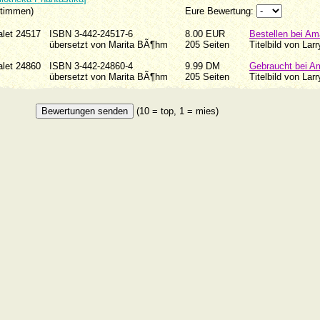
Stimmen)
Eure Bewertung:
valet 24517
ISBN 3-442-24517-6
8.00 EUR
Bestellen bei A
89
übersetzt von Marita BÃ¶hm
205 Seiten
Titelbild von Lar
valet 24860
ISBN 3-442-24860-4
9.99 DM
Gebraucht bei A
98
übersetzt von Marita BÃ¶hm
205 Seiten
Titelbild von Lar
(10 = top, 1 = mies)