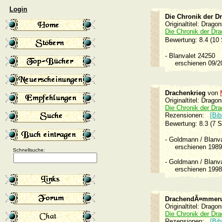
Login
Die Chronik der D
Originaltitel: Drag
Die Chronik der Dr
Bewertung: 8.4 (10
-
Blanvalet 24250
erschienen 09/
Drachenkrieg
von
Originaltitel: Drago
Die Chronik der Dr
Rezensionen:
[Bib
Bewertung: 8.3 (7 
-
Goldmann / Blan
erschienen 19
Schnellsuche:
-
Goldmann / Blan
erschienen 19
DrachendÃ¤mmer
Originaltitel: Drago
Die Chronik der Dr
Rezensionen:
[Bib