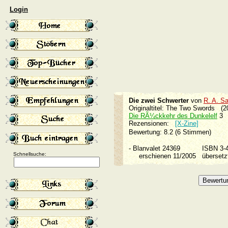
Login
Die zwei Schwerter
von
R. A. Sa
Originaltitel: The Two Swords (2
Die RÃ¼ckkehr des Dunkelelf
3
Rezensionen:
[X-Zine]
Bewertung: 8.2 (6 Stimmen)
-
Blanvalet 24369
ISBN 3-
Schnellsuche:
erschienen 11/2005
überset