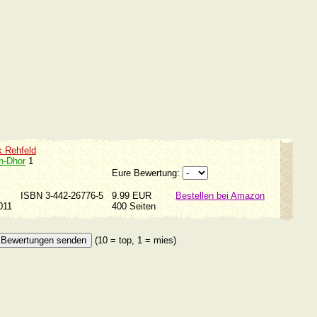
k Rehfeld
n-Dhor
1
Eure Bewertung:
ISBN 3-442-26776-5
9.99 EUR
Bestellen bei Amazon
2011
400 Seiten
(10 = top, 1 = mies)