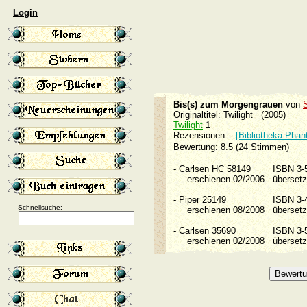
Login
Bis(s) zum Morgengrauen
von
Originaltitel: Twilight (2005)
Twilight
1
Rezensionen:
[Bibliotheka Phan
Bewertung: 8.5 (24 Stimmen)
-
Carlsen HC 58149
ISBN 3
erschienen 02/2006
überset
-
Piper 25149
ISBN 3
Schnellsuche:
erschienen 08/2008
überset
-
Carlsen 35690
ISBN 3
erschienen 02/2008
überset