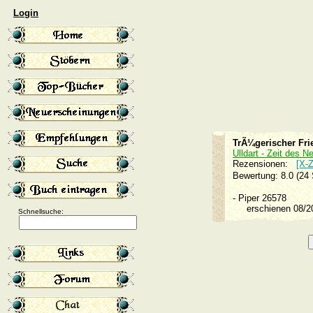
Login
TrÃ¼gerischer Fri
Ulldart - Zeit des N
Rezensionen:
[X-Z
Bewertung: 8.0 (24
-
Piper 26578
erschienen 08/
Schnellsuche: