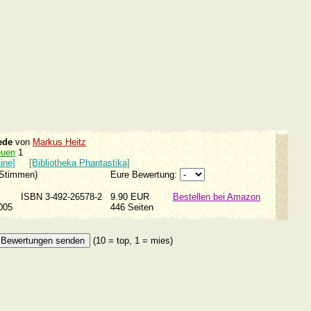
ede
von
Markus Heitz
euen
1
ine]
[Bibliotheka Phantastika]
 Stimmen)
Eure Bewertung:
ISBN 3-492-26578-2
9.90 EUR
Bestellen bei Amazon
2005
446 Seiten
(10 = top, 1 = mies)