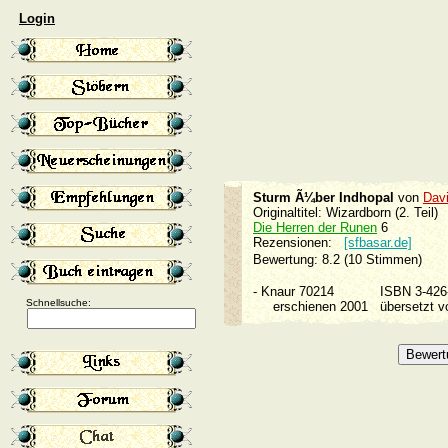
Login
Sturm Ã¼ber Indhopal
von
Davi
Originaltitel: Wizardborn (2. Teil)
Die Herren der Runen
6
Rezensionen:
[sfbasar.de]
Bewertung: 8.2 (10 Stimmen)
-
Knaur 70214
ISBN 3-42
Schnellsuche:
erschienen 2001
übersetzt