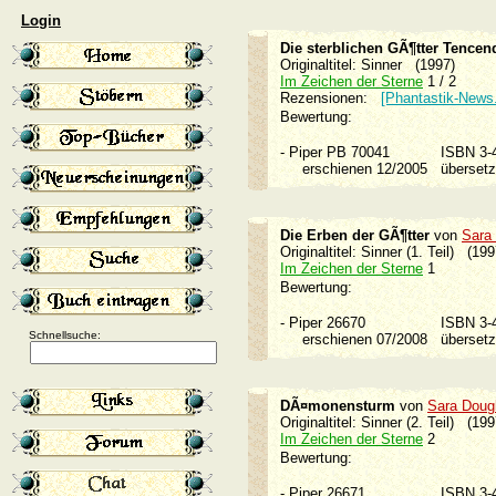
Login
Die sterblichen GÃ¶tter Tencen
Originaltitel: Sinner (1997)
Im Zeichen der Sterne
1 / 2
Rezensionen:
[Phantastik-News
Bewertung:
-
Piper PB 70041
ISBN 3
erschienen 12/2005
überset
Die Erben der GÃ¶tter
von
Sara
Originaltitel: Sinner (1. Teil) (199
Im Zeichen der Sterne
1
Bewertung:
-
Piper 26670
ISBN 3
Schnellsuche:
erschienen 07/2008
überset
DÃ¤monensturm
von
Sara Doug
Originaltitel: Sinner (2. Teil) (199
Im Zeichen der Sterne
2
Bewertung:
-
Piper 26671
ISBN 3