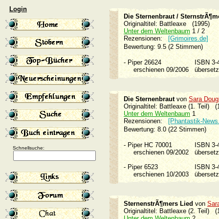
Login
Die Sternenbraut / SternstrÃ¶m
Originaltitel: Battleaxe (1995)
Unter dem Weltenbaum
1 / 2
Rezensionen:
[Grimoires.de]
Bewertung: 9.5 (2 Stimmen)
-
Piper 26624
ISBN 3
erschienen 09/2006
überset
Die Sternenbraut
von
Sara Doug
Originaltitel: Battleaxe (1. Teil) 
Unter dem Weltenbaum
1
Rezensionen:
[Phantastik-News
Bewertung: 8.0 (22 Stimmen)
-
Piper HC 70001
ISBN 3
Schnellsuche:
erschienen 09/2002
überset
-
Piper 6523
ISBN 3
erschienen 10/2003
überset
SternenstrÃ¶mers Lied
von
Sar
Originaltitel: Battleaxe (2. Teil) 
Unter dem Weltenbaum
2