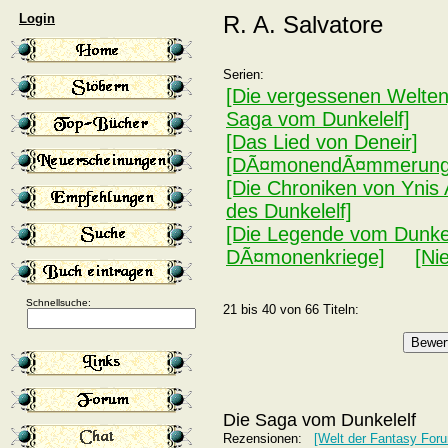
Login
R. A. Salvatore
Serien:
[Die vergessenen Welten
Saga vom Dunkelelf]
[Das Lied von Deneir]
[DÃ¤monendÃ¤mmerung
[Die Chroniken von Ynis A
des Dunkelelf]
[Die Legende vom Dunkel
DÃ¤monenkriege]
[Ni
Schnellsuche:
21 bis 40 von 66 Titeln:
Die Saga vom Dunkelelf
Rezensionen:
[Welt der Fantasy For