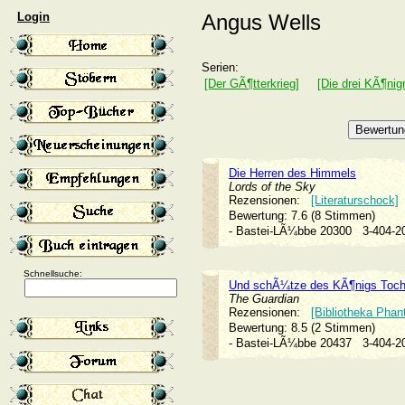
Login
Angus Wells
Serien:
[Der GÃ¶tterkrieg]
[Die drei KÃ¶nig
Die Herren des Himmels
Lords of the Sky
Rezensionen:
[Literaturschock]
Bewertung: 7.6 (8 Stimmen)
- Bastei-LÃ¼bbe 20300
3-404-
Schnellsuche:
Und schÃ¼tze des KÃ¶nigs Toch
The Guardian
Rezensionen:
[Bibliotheka Phan
Bewertung: 8.5 (2 Stimmen)
- Bastei-LÃ¼bbe 20437
3-404-